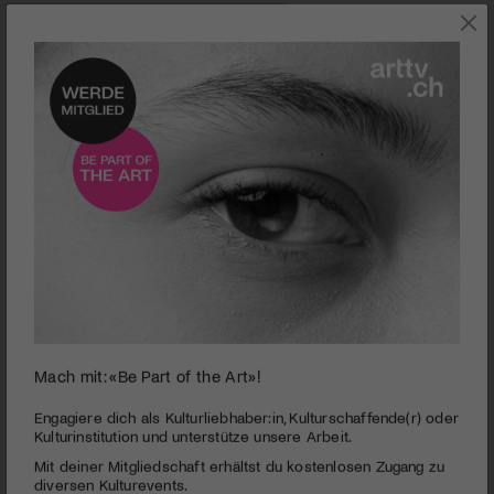
SZENE
Mach mit: «Be Part of the Art»!
0
Stiftung Weindli Stans
seconds
Engagiere dich als Kulturliebhaber:in, Kulturschaffende(r) oder
of
Kulturinstitution und unterstütze unsere Arbeit.
Stiftung Weidli Stans | Künstlerische Interventionen
5
Mit deiner Mitgliedschaft erhältst du kostenlosen Zugang zu
minutes,
PUBLIZIERT AM 3. JULI 2021
12
diversen Kulturevents.