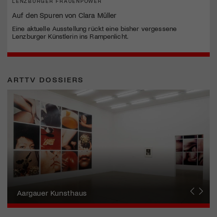
LENZBURGER FRAUENPOWER
Auf den Spuren von Clara Müller
Eine aktuelle Ausstellung rückt eine bisher vergessene
Lenzburger Künstlerin ins Rampenlicht.
ARTTV DOSSIERS
Erna Schillig - Wiederentdeckung einer
Künstlerin
Aargauer Kunsthaus
Gewerbemuseum Winterthur
Liste Art Fair Basel
Bündner Kunstmuseum
Künstler:innen Portraits
Junge Schweizer Kunst
Vögele Kultur Zentrum
Nidwaldner Museum
Haus für Kunst Uri