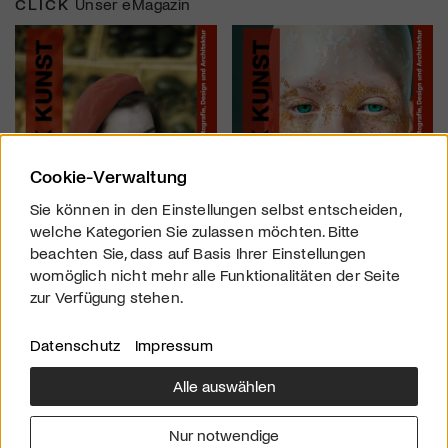
CLICK
Unser eMagazin
Cookie-Verwaltung
Sie können in den Einstellungen selbst entscheiden,
welche Kategorien Sie zulassen möchten. Bitte
beachten Sie, dass auf Basis Ihrer Einstellungen
womöglich nicht mehr alle Funktionalitäten der Seite
zur Verfügung stehen.
Datenschutz
Impressum
Alle auswählen
Über uns
Downloads
Impressum
Nur notwendige
Kontakt
Werben
Datenschutz