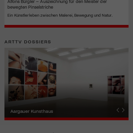
Alfons Bürgler – Auszeichnung für den Meister der
bewegten Pinselstriche
Ein Künstlerleben zwischen Malerei, Bewegung und Natur.
ARTTV DOSSIERS
Erna Schillig - Wiederentdeckung einer
Künstlerin
Aargauer Kunsthaus
Gewerbemuseum Winterthur
Liste Art Fair Basel
Bündner Kunstmuseum
Künstler:innen Portraits
Junge Schweizer Kunst
Vögele Kultur Zentrum
Nidwaldner Museum
Haus für Kunst Uri