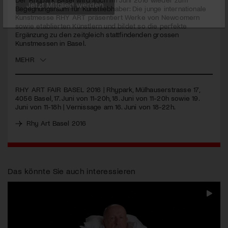
Begegnungsraum für Kunstliebhaber: Die junge internationale
Kunstmesse
RHY
ART
präsentiert Werke von Newcomern
Jetzt Mitglied werden
sowie etablierten Künstlern und bildet so die perfekte
Ergänzung zu den zeitgleich stattfindenden grossen
Kunstmessen in Basel.
MEHR
RHY
ART
FAIR
BASEL
2016 | Rhypark, Mülhauserstrasse 17,
4056 Basel, 17. Juni von 11-20h, 18. Juni von 11-20h sowie 19.
Juni von 11-18h | Vernissage am 16. Juni von 18-22h.
Rhy Art Basel 2016
Das könnte Sie auch interessieren