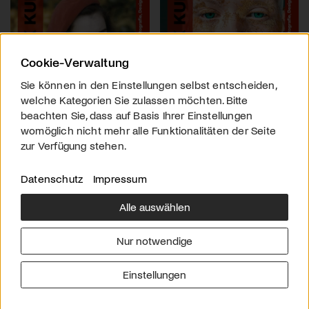
Cookie-Verwaltung
Sie können in den Einstellungen selbst entscheiden,
welche Kategorien Sie zulassen möchten. Bitte
beachten Sie, dass auf Basis Ihrer Einstellungen
womöglich nicht mehr alle Funktionalitäten der Seite
zur Verfügung stehen.
Datenschutz
Impressum
Alle auswählen
Über uns
Downloads
Impressum
Nur notwendige
Kontakt
Werben
Datenschutz
Einstellungen
© 2026 arttv.ch