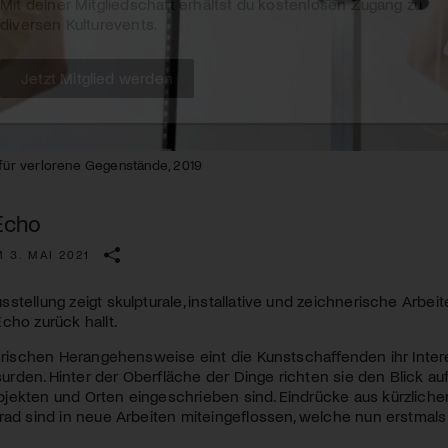
Kulturinstitution und unterstütze unsere Arbeit.
Mit deiner Mitgliedschaft erhältst du kostenlosen Zugang zu
diversen Kulturevents.
Jetzt Mitglied werden
 für verlorene Gegenstände, 2019
 Echo
 3. MAI 2021
stellung zeigt skulpturale, installative und zeichnerische Arbeit
cho zurück hallt.
lerischen Herangehensweise eint die Kunstschaffenden ihr Inter
den. Hinter der Oberfläche der Dinge richten sie den Blick auf
ekten und Orten eingeschrieben sind. Eindrücke aus kürzlichen
rad sind in neue Arbeiten miteingeflossen, welche nun erstmals