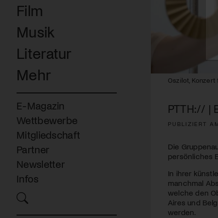
Film
Musik
Literatur
Mehr
Oszilot, Konzert
E-Magazin
PTTH:// |
Wettbewerbe
PUBLIZIERT AM
Mitgliedschaft
Die Gruppenaus
Partner
persönliches E
Newsletter
In ihrer künst
Infos
manchmal Absur
welche den Obj
Aires und Belg
werden.