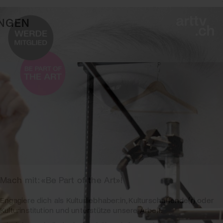
NGEN
Mach mit: «Be Part of the Art»!
Engagiere dich als Kulturliebhaber:in, Kulturschaffende(r) oder