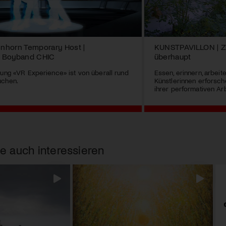
enhorn Temporary Host |
KUNSTPAVILLON | 
iv Boyband CHIC
überhaupt
lung «VR Experience» ist von überall rund
Essen, erinnern, arbeit
uchen.
Künstlerinnen erforsche
ihrer performativen Arb
e auch interessieren