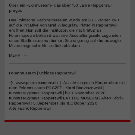
seconds
Über ein «Exilmuseum», das über 150 Jahre Rapperswil
prägte.
Jetzt Mitglied werden
Das Polnische Nationalmuseum wurde am 23. Oktober 1870
auf die Initiative von Graf Władysław Plater in Rapperswil
eröffnet. Nun soll die Institution, die nach 1952 als
Polenmuseum bekannt war, ihre Ausstellungssäle zugunsten
eines Stadtmuseums räumen. Grund genug, auf die bewegte
Museumsgeschichte zurückzublicken.
MEHR
Polenmuseum
| Schloss Rapperswil
www.polenmuseum.ch
| Ausstellungen in Kooperation mit
dem Polenmuseum:
POCZET
| Karol Radziszewski |
Kunst(zeug)haus Rapperswil | bis 1. November 2020
Kunst(zeug)haus Rapperswil
EAT
THE
MUSEUM
| Alten Fabrik
Rapperswil | 5. September bis 11. Oktober 2020
Alte Fabrik Rapperswil