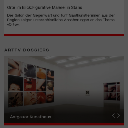
Orte im Blick: Figurative Malerei in Stans
Der Salon der Gegenwart und fünf Gastkünstlerinnen aus der
Region zeigen unterschiedliche Annäherungen an das Thema
«Orte».
ARTTV DOSSIERS
Erna Schillig - Wiederentdeckung einer
Künstlerin
Aargauer Kunsthaus
Gewerbemuseum Winterthur
Liste Art Fair Basel
Bündner Kunstmuseum
Künstler:innen Portraits
Junge Schweizer Kunst
Vögele Kultur Zentrum
Nidwaldner Museum
Haus für Kunst Uri