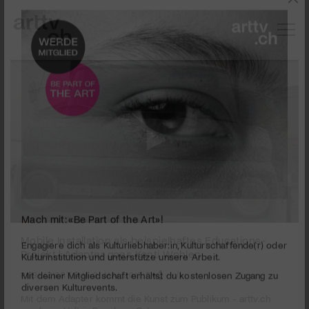
0
Mach mit: «Be Part of the Art»!
seconds
Mobile Installation als beispielhaftes Educations-
of
Projekt | Adapter goes Kanti Wohlen
3
Engagiere dich als Kulturliebhaber:in, Kulturschaffende(r) oder
minutes,
Kulturinstitution und unterstütze unsere Arbeit.
PUBLIZIERT AM 3. MAI 2017
21
Mit deiner Mitgliedschaft erhältst du kostenlosen Zugang zu
seconds
Mit dem Adapter kommt die Kunst zum Publikum - arttv.ch
diversen Kulturevents.