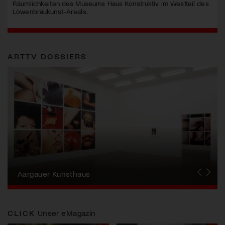
Räumlichkeiten des Museums Haus Konstruktiv im Westteil des
Löwenbräukunst-Areals.
ARTTV DOSSIERS
Erna Schillig - Wiederentdeckung einer
Künstlerin
Aargauer Kunsthaus
Gewerbemuseum Winterthur
Liste Art Fair Basel
Bündner Kunstmuseum
Künstler:innen Portraits
Junge Schweizer Kunst
Vögele Kultur Zentrum
Nidwaldner Museum
Haus für Kunst Uri
CLICK
Unser eMagazin