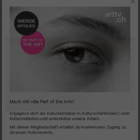
FOTOGRAFIE
Mach mit: «Be Part of the Art»!
0
seconds
Maximilian Lederer – Fotografie als Selbstgespräch
Engagiere dich als Kulturliebhaber:in, Kulturschaffende(r) oder
of
Kulturinstitution und unterstütze unsere Arbeit.
3
PUBLIZIERT AM 15. APRIL 2024
Mit deiner Mitgliedschaft erhältst du kostenlosen Zugang zu
minutes,
19
diversen Kulturevents.
Angeworfen, recherchiert, ungesehen. Die Fotografie von