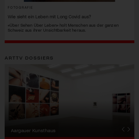
FOTOGRAFIE
Wie sieht ein Leben mit Long Covid aus?
«Über Sehen Über Leben» holt Menschen aus der ganzen
Schweiz aus ihrer Unsichtbarkeit heraus.
ARTTV DOSSIERS
Erna Schillig - Wiederentdeckung einer
Künstlerin
Aargauer Kunsthaus
Gewerbemuseum Winterthur
Liste Art Fair Basel
Bündner Kunstmuseum
Künstler:innen Portraits
Junge Schweizer Kunst
Vögele Kultur Zentrum
Nidwaldner Museum
Haus für Kunst Uri