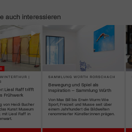
e auch interessieren
B
WINTERTHUR |
SAMMLUNG WÜRTH RORSCHACH
S
Bewegung und Spiel als
 Liesl Raff trifft
Inspiration – Sammlung Würth
rs Frühwerk
Von Max Bill bis Erwin Wurm: Wie
g von Heidi Bucher
Sport, Freizeit und Musse seit über
t das Kunst Museum
einem Jahrhundert die Bildwelten
 mit Liesl Raff in
renommierter Künstler:innen prägen.
enwart.