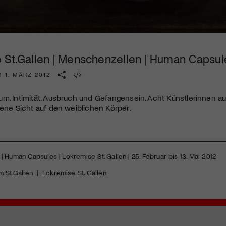
Kulturinstitution und unterstütze unsere Arbeit.
Mit deiner Mitgliedschaft erhältst du kostenlosen Zugang zu
diversen Kulturevents.
 St.Gallen | Menschenzellen | Human Capsul
Jetzt Mitglied werden
 1. MÄRZ 2012
m. Intimität. Ausbruch und Gefangensein. Acht Künstlerinnen 
gene Sicht auf den weiblichen Körper.
 Human Capsules | Lokremise St. Gallen | 25. Februar bis 13. Mai 2012
 St.Gallen
|
Lokremise St. Gallen