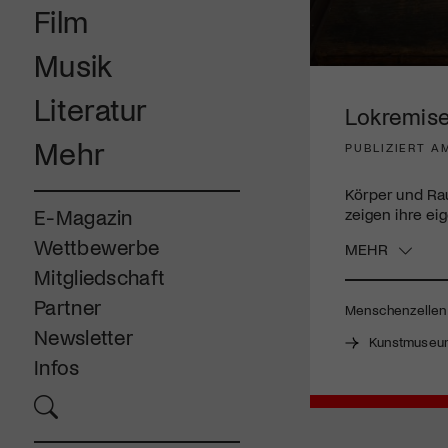
Film
Musik
0
seconds
Literatur
of
Lokremise
3
minutes,
Mehr
PUBLIZIERT AM
1
second
Volume
90%
Körper und Rau
zeigen ihre ei
E-Magazin
Wettbewerbe
MEHR
Mitgliedschaft
Partner
Menschenzellen |
Newsletter
Kunstmuseum
Infos