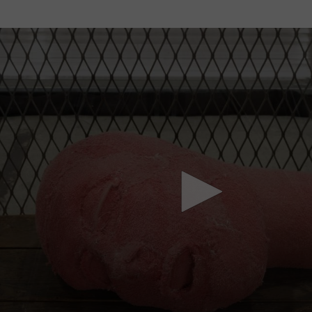
Mach mit: «Be Part of the Art»!
Engagiere dich als Kulturliebhaber:in, Kulturschaffende(r) oder