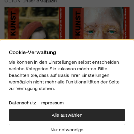
CLICK
Unser eMagazin
Cookie-Verwaltung
Sie können in den Einstellungen selbst entscheiden,
welche Kategorien Sie zulassen möchten. Bitte
beachten Sie, dass auf Basis Ihrer Einstellungen
womöglich nicht mehr alle Funktionalitäten der Seite
zur Verfügung stehen.
Datenschutz
Impressum
Alle auswählen
Über uns
Downloads
Impressum
Nur notwendige
Kontakt
Werben
Datenschutz