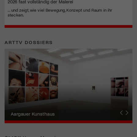
2026 fast vollständig der Malerei
... und zeigt, wie viel Bewegung, Konzept und Raum in ihr
stecken.
ARTTV DOSSIERS
Erna Schillig - Wiederentdeckung einer
Künstlerin
Aargauer Kunsthaus
Gewerbemuseum Winterthur
Liste Art Fair Basel
Bündner Kunstmuseum
Künstler:innen Portraits
Junge Schweizer Kunst
Vögele Kultur Zentrum
Nidwaldner Museum
Haus für Kunst Uri