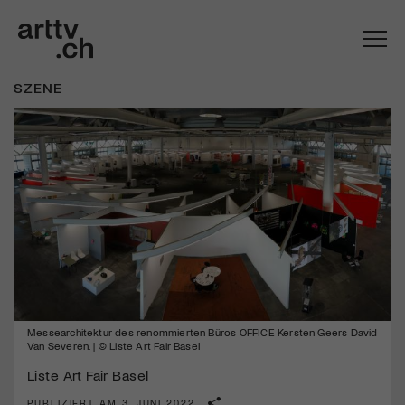
SZENE
Mach mit: «Be Part of the Art»!
Messearchitektur des renommierten Büros OFFICE Kersten Geers David
Engagiere dich als Kulturliebhaber:in, Kulturschaffende(r) oder
Van Severen. | © Liste Art Fair Basel
Kulturinstitution und unterstütze unsere Arbeit.
Liste Art Fair Basel
Mit deiner Mitgliedschaft erhältst du kostenlosen Zugang zu
diversen Kulturevents.
PUBLIZIERT AM 3. JUNI 2022