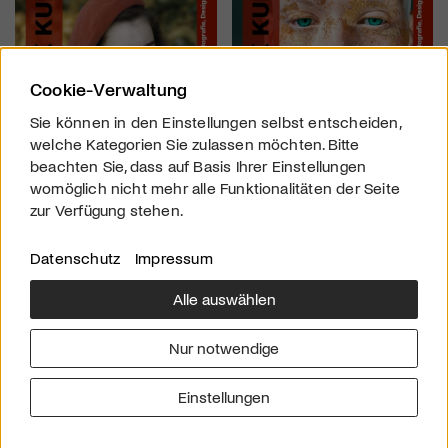
Cookie-Verwaltung
Sie können in den Einstellungen selbst entscheiden,
welche Kategorien Sie zulassen möchten. Bitte
beachten Sie, dass auf Basis Ihrer Einstellungen
womöglich nicht mehr alle Funktionalitäten der Seite
zur Verfügung stehen.
Datenschutz
Impressum
Alle auswählen
Über uns
Downloads
Impressum
Nur notwendige
Kontakt
Werben
Datenschutz
Einstellungen
© 2026 arttv.ch