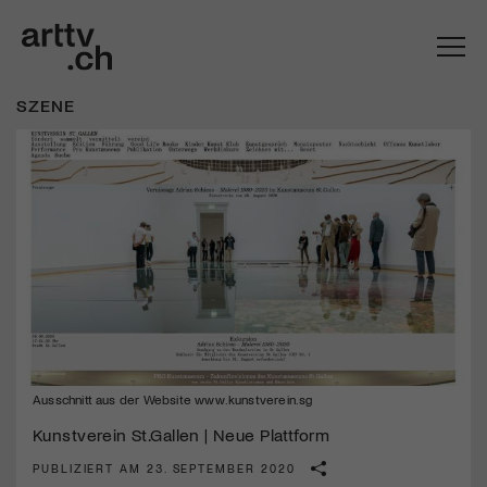
SZENE
Mach mit: «Be Part of the Art»!
Ausschnitt aus der Website www.kunstverein.sg
Engagiere dich als Kulturliebhaber:in, Kulturschaffende(r) oder
Kulturinstitution und unterstütze unsere Arbeit.
Kunstverein St.Gallen | Neue Plattform
Mit deiner Mitgliedschaft erhältst du kostenlosen Zugang zu
PUBLIZIERT AM 23. SEPTEMBER 2020
diversen Kulturevents.