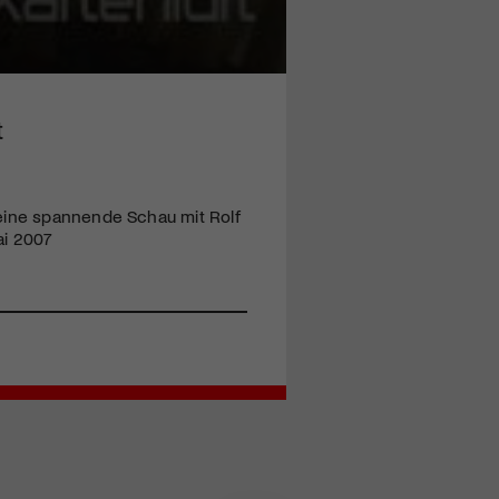
t
 eine spannende Schau mit Rolf
ai 2007