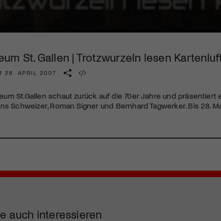
Kulturinstitution und unterstütze unsere Arbeit.
Mit deiner Mitgliedschaft erhältst du kostenlosen Zugang zu
diversen Kulturevents.
m St. Gallen | Trotzwurzeln lesen Kartenluf
Jetzt Mitglied werden
 28. APRIL 2007
um St.Gallen schaut zurück auf die 70er Jahre und präsentiert
ans Schweizer, Roman Signer und Bernhard Tagwerker. Bis 28. M
e auch interessieren