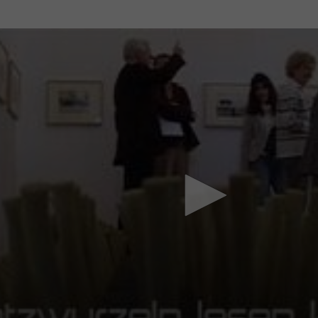
Mach mit: «Be Part of the Art»!
Engagiere dich als Kulturliebhaber:in, Kulturschaffende(r) oder