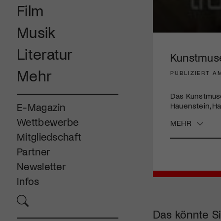
Film
Musik
0
seconds
Literatur
of
Kunstmuseu
4
minutes,
Mehr
PUBLIZIERT AM
3
seconds
Volume
90%
Das Kunstmuse
Hauenstein, H
E-Magazin
Wettbewerbe
MEHR
Mitgliedschaft
Partner
Newsletter
Infos
Das könnte Si