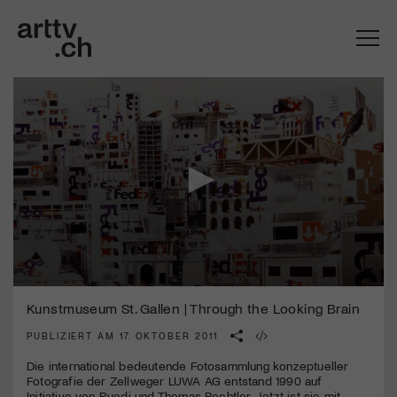
0
Mach mit: «Be Part of the Art»!
seconds
Kunstmuseum St. Gallen | Through the Looking Brain
of
3
PUBLIZIERT AM 17. OKTOBER 2011
Engagiere dich als Kulturliebhaber:in, Kulturschaffende(r) oder
minutes,
Kulturinstitution und unterstütze unsere Arbeit.
31
Die international bedeutende Fotosammlung konzeptueller
Mit deiner Mitgliedschaft erhältst du kostenlosen Zugang zu
seconds
Fotografie der Zellweger
LUWA
AG entstand 1990 auf
diversen Kulturevents.
Initiative von Ruedi und Thomas Bechtler. Jetzt ist sie mit