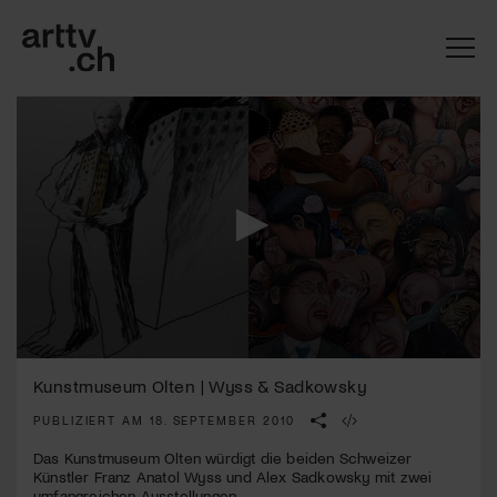
0
Mach mit: «Be Part of the Art»!
seconds
Kunstmuseum Olten | Wyss & Sadkowsky
of
3
PUBLIZIERT AM 18. SEPTEMBER 2010
Engagiere dich als Kulturliebhaber:in, Kulturschaffende(r) oder
minutes,
Kulturinstitution und unterstütze unsere Arbeit.
46
Das Kunstmuseum Olten würdigt die beiden Schweizer
Mit deiner Mitgliedschaft erhältst du kostenlosen Zugang zu
seconds
Künstler Franz Anatol Wyss und Alex Sadkowsky mit zwei
diversen Kulturevents.
umfangreichen Ausstellungen.