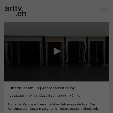
0
Mach mit: «Be Part of the Art»!
seconds
Kunstmuseum LU | Jahresausstellung
of
3
PUBLIZIERT AM 13. DEZEMBER 2009
Engagiere dich als Kulturliebhaber:in, Kulturschaffende(r) oder
minutes,
Kulturinstitution und unterstütze unsere Arbeit.
39
Auch die Zentralschweiz hat ihre Jahresausstellung. Das
Mit deiner Mitgliedschaft erhältst du kostenlosen Zugang zu
seconds
Kunstmuseum Luzern zeigt einen interessanten Überblick.
diversen Kulturevents.