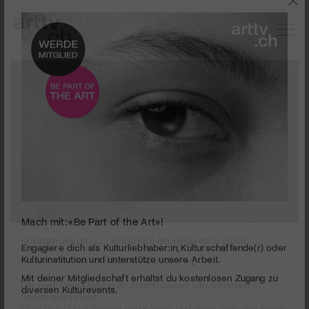
0
Mach mit: «Be Part of the Art»!
seconds
Kunstmuseum LI | Knockin' on Heaven's Door
of
3
PUBLIZIERT AM 21. OKTOBER 2008
Engagiere dich als Kulturliebhaber:in, Kulturschaffende(r) oder
minutes,
Kulturinstitution und unterstütze unsere Arbeit.
52
Die Herbstausstellung im Kunstmuseum Liechtenstein in
Mit deiner Mitgliedschaft erhältst du kostenlosen Zugang zu
seconds
Vaduz spürt künst-
diversen Kulturevents.
lerischen Darstellungen von Körper und Geist, Leib und Seele,