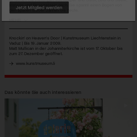
Materie und Bewusstsein nach. Sie spannt einen Bogen von
den späten 1960er Jahren bis heute.
Jetzt Mitglied werden
MEHR
Knockin’ on Heaven’s Door | Kunstmuseum Liechtenstein in
Vaduz | Bis 19. Januar 2009.
Matt Mullican in der Johanniterkirche ist vom 17. Oktober bis
zum 27. Dezember geöffnet.
www.kunstmuseum.li
Das könnte Sie auch interessieren