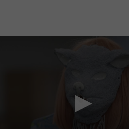
Mach mit: «Be Part of the Art»!
Engagiere dich als Kulturliebhaber:in, Kulturschaffende(r) oder