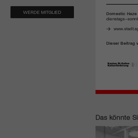
WERDE MITGLIED
Domestic Haze |
dienstags–sonnt
www.stadt.s
Dieser Beitrag 
Das könnte Si