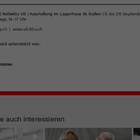
 Kollektiv U5
|
Ausstellung im Lagerhaus St. Gallen
| 5. bis 28. Septem
ags, 14–17 Uhr
g.ch
|
www.u5.92u.ch
wird unterstützt von:
e auch interessieren