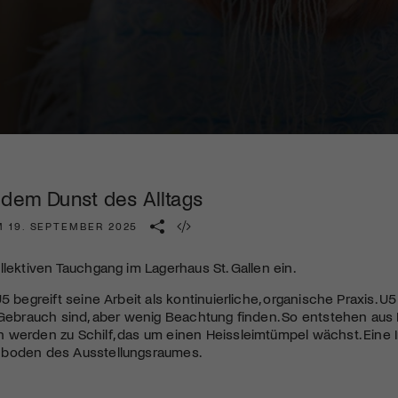
Kulturinstitution und unterstütze unsere Arbeit.
Mit deiner Mitgliedschaft erhältst du kostenlosen Zugang zu
diversen Kulturevents.
Jetzt Mitglied werden
 dem Dunst des Alltags
M 19. SEPTEMBER 2025
llektiven Tauchgang im Lagerhaus St. Gallen ein.
5 begreift seine Arbeit als kontinuierliche, organische Praxis. U5
 Gebrauch sind, aber wenig Beachtung finden. So entstehen aus
werden zu Schilf, das um einen Heissleimtümpel wächst. Eine In
boden des Ausstellungsraumes.