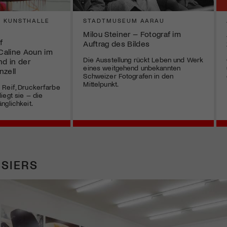
 KUNSTHALLE
STADTMUSEUM AARAU
Milou Steiner – Fotograf im
f
Auftrag des Bildes
Caline Aoun im
Die Ausstellung rückt Leben und Werk
d in der
eines weitgehend unbekannten
nzell
Schweizer Fotografen in den
Mittelpunkt.
 Reif, Druckerfarbe
iegt sie – die
nglichkeit.
SIERS