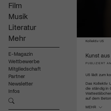
Film
Musik
Literatur
Mehr
0
Kollektiv U5
seconds
of
2
E-Magazin
Kunst aus
minutes,
3
Wettbewerbe
seconds
Volume
PUBLIZIERT A
90%
Mitgliedschaft
U5 lädt zum ko
Partner
Newsletter
Das Kollektiv U
die ständig in
Infos
Wattestäbchen 
auf dem Beton
MEHR