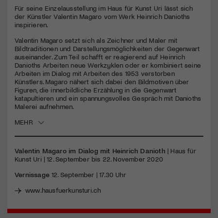
seconds
Für seine Einzelausstellung im Haus für Kunst Uri lässt sich
der Künstler Valentin Magaro vom Werk Heinrich Danioths
Jetzt Mitglied werden
inspirieren.
Valentin Magaro setzt sich als Zeichner und Maler mit
Bildtraditionen und Darstellungsmöglichkeiten der Gegenwart
auseinander. Zum Teil schafft er reagierend auf Heinrich
Danioths Arbeiten neue Werkzyklen oder er kombiniert seine
Arbeiten im Dialog mit Arbeiten des 1953 verstorben
Künstlers. Magaro nähert sich dabei den Bildmotiven über
Figuren, die innerbildliche Erzählung in die Gegenwart
katapultieren und ein spannungsvolles Gespräch mit Danioths
Malerei aufnehmen.
MEHR
Valentin Magaro im Dialog mit Heinrich Danioth
| Haus für
Kunst Uri | 12. September bis 22. November 2020
Vernissage
12. September | 17.30 Uhr
www.hausfuerkunsturi.ch