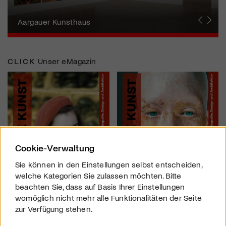
Erna Schillig - Wiederentdeckung einer
Künstlerin
Aargauer Kunsthaus
Gewerbemuseum Winterthur
Liste Art Fair Basel
Bündner Kunstmuseum
Künstler:innen Portraits
Junge Schweizer Kunst
Vögele Kultur Zentrum
Nidwaldner Museum
Haus für Kunst Uri
CLICK
Unser eMagazin
Cookie-Verwaltung
Sie können in den Einstellungen selbst entscheiden,
welche Kategorien Sie zulassen möchten. Bitte
beachten Sie, dass auf Basis Ihrer Einstellungen
womöglich nicht mehr alle Funktionalitäten der Seite
zur Verfügung stehen.