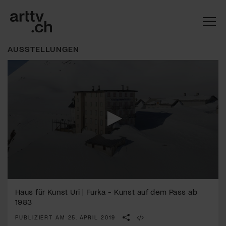
AUSSTELLUNGEN
Mach mit: «Be Part of the Art»!
0
seconds
Haus für Kunst Uri | Furka - Kunst auf dem Pass ab
Engagiere dich als Kulturliebhaber:in, Kulturschaffende(r) oder
of
Kulturinstitution und unterstütze unsere Arbeit.
1983
3
Mit deiner Mitgliedschaft erhältst du kostenlosen Zugang zu
minutes,
PUBLIZIERT AM 25. APRIL 2019
39
diversen Kulturevents.