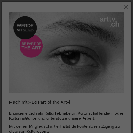
0
Mach mit: «Be Part of the Art»!
seconds
Haus der elektronischen Künste Basel | Daniel G.
of
Andújar
3
Engagiere dich als Kulturliebhaber:in, Kulturschaffende(r) oder
minutes,
Kulturinstitution und unterstütze unsere Arbeit.
PUBLIZIERT AM 6. OKTOBER 2015
20
Mit deiner Mitgliedschaft erhältst du kostenlosen Zugang zu
seconds
Der spanische Künstler Daniel G. Andújar hinterfragt in seiner
diversen Kulturevents.