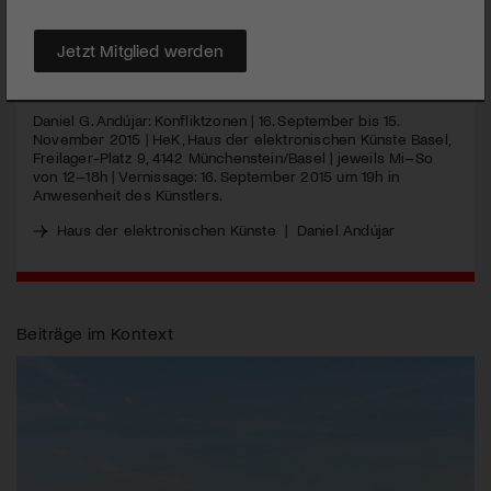
ersten Schweizer Einzelausstellung «Konfliktzonen» die
Auswirkungen digitaler Medien auf die «reale» Welt.
Jetzt Mitglied werden
MEHR
Daniel G. Andújar: Konfliktzonen | 16. September bis 15.
November 2015 | HeK, Haus der elektronischen Künste Basel,
Freilager-Platz 9, 4142 Münchenstein/Basel | jeweils Mi–So
von 12–18h | Vernissage: 16. September 2015 um 19h in
Anwesenheit des Künstlers.
Haus der elektronischen Künste
|
Daniel Andújar
Beiträge im Kontext