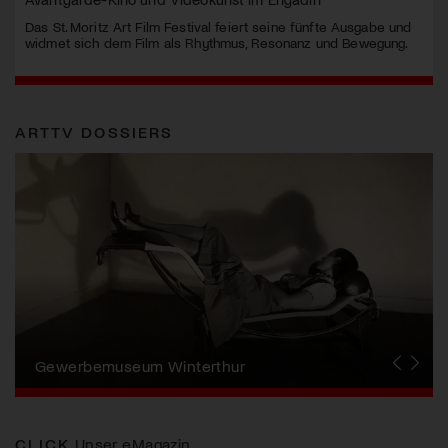
Das St. Moritz Art Film Festival feiert seine fünfte Ausgabe und
widmet sich dem Film als Rhythmus, Resonanz und Bewegung.
ARTTV DOSSIERS
Erna Schillig - Wiederentdeckung einer
Künstlerin
Aargauer Kunsthaus
Gewerbemuseum Winterthur
Liste Art Fair Basel
Bündner Kunstmuseum
Künstler:innen Portraits
Junge Schweizer Kunst
Vögele Kultur Zentrum
Nidwaldner Museum
Haus für Kunst Uri
CLICK
Unser eMagazin