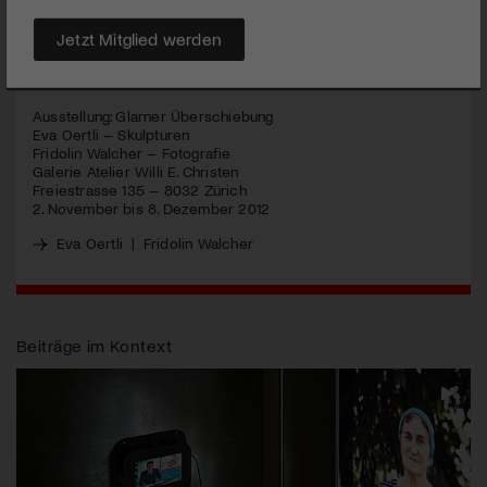
Fotograf Fridolin Walcher seine Landschaftsfotografien.
Jetzt Mitglied werden
MEHR
Ausstellung: Glarner Überschiebung
Eva Oertli – Skulpturen
Fridolin Walcher – Fotografie
Galerie Atelier Willi E. Christen
Freiestrasse 135 – 8032 Zürich
2. November bis 8. Dezember 2012
Eva Oertli
|
Fridolin Walcher
Beiträge im Kontext