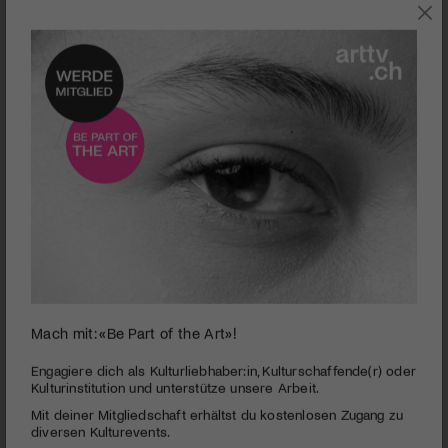
0
Mach mit: «Be Part of the Art»!
seconds
Glarner Überschiebung | Skulpturen und Fotografie
of
5
PUBLIZIERT AM 9. NOVEMBER 2012
Engagiere dich als Kulturliebhaber:in, Kulturschaffende(r) oder
minutes,
Kulturinstitution und unterstütze unsere Arbeit.
2
In Glarus sind Felswände allgegenwärtig. Zwei Glarner
Mit deiner Mitgliedschaft erhältst du kostenlosen Zugang zu
seconds
Künstler stellen gemeinsam eine Auswahl ihrer Arbeiten in
diversen Kulturevents.
Zürich aus. Die Bildhauerin Eva Oertli zeigt ihre Skulpturen, der