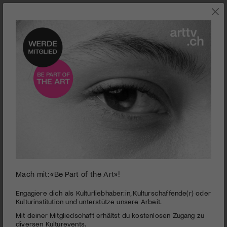
KUNST
Mach mit: «Be Part of the Art»!
0
Video-Dokumentation zum Malereisymposium im Schloss Gleina von
seconds
Engagiere dich als Kulturliebhaber:in, Kulturschaffende(r) oder
Ester Heeb
of
Kulturinstitution und unterstütze unsere Arbeit.
24
Galerie Vitrine Luzern - Der Schloss-Gleina-
Mit deiner Mitgliedschaft erhältst du kostenlosen Zugang zu
minutes,
Kunstsommer hält Einzug
40
diversen Kulturevents.