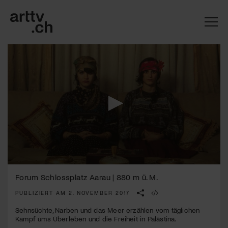
0
Mach mit: «Be Part of the Art»!
seconds
Forum Schlossplatz Aarau | 880 m ü. M.
of
2
PUBLIZIERT AM 2. NOVEMBER 2017
Engagiere dich als Kulturliebhaber:in, Kulturschaffende(r) oder
minutes,
Kulturinstitution und unterstütze unsere Arbeit.
43
Sehnsüchte, Narben und das Meer erzählen vom täglichen
Mit deiner Mitgliedschaft erhältst du kostenlosen Zugang zu
seconds
Kampf ums Überleben und die Freiheit in Palästina.
diversen Kulturevents.