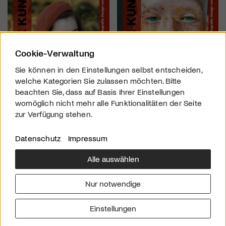
Cookie-Verwaltung
Sie können in den Einstellungen selbst entscheiden,
welche Kategorien Sie zulassen möchten. Bitte
beachten Sie, dass auf Basis Ihrer Einstellungen
womöglich nicht mehr alle Funktionalitäten der Seite
zur Verfügung stehen.
Datenschutz
Impressum
Alle auswählen
Über uns
Downloads
Impressum
Nur notwendige
Kontakt
Werben
Datenschutz
Einstellungen
© 2026 arttv.ch