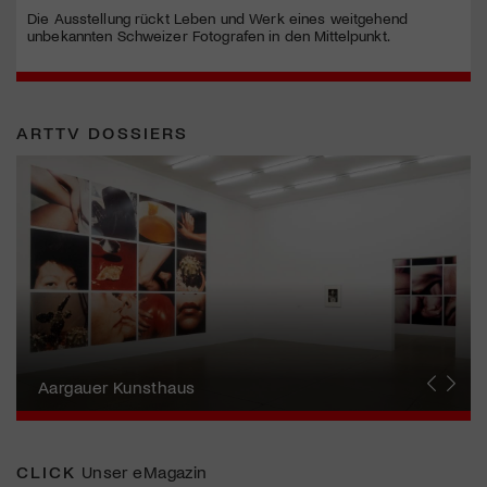
Die Ausstellung rückt Leben und Werk eines weitgehend
unbekannten Schweizer Fotografen in den Mittelpunkt.
ARTTV DOSSIERS
Erna Schillig - Wiederentdeckung einer
Künstlerin
Aargauer Kunsthaus
Gewerbemuseum Winterthur
Liste Art Fair Basel
Bündner Kunstmuseum
Künstler:innen Portraits
Junge Schweizer Kunst
Vögele Kultur Zentrum
Nidwaldner Museum
Haus für Kunst Uri
CLICK
Unser eMagazin