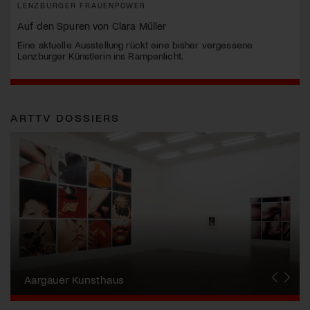
LENZBURGER FRAUENPOWER
Auf den Spuren von Clara Müller
Eine aktuelle Ausstellung rückt eine bisher vergessene
Lenzburger Künstlerin ins Rampenlicht.
ARTTV DOSSIERS
Erna Schillig - Wiederentdeckung einer
Künstlerin
Aargauer Kunsthaus
Gewerbemuseum Winterthur
Liste Art Fair Basel
Bündner Kunstmuseum
Künstler:innen Portraits
Junge Schweizer Kunst
Vögele Kultur Zentrum
Nidwaldner Museum
Haus für Kunst Uri