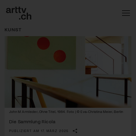
KUNST
Mach mit: «Be Part of the Art»!
John M Armleder, Ohne Titel, 1984. Foto | © Eva-Christina Meier, Berlin
Engagiere dich als Kulturliebhaber:in, Kulturschaffende(r) oder
Kulturinstitution und unterstütze unsere Arbeit.
Die Sammlung Ricola
Mit deiner Mitgliedschaft erhältst du kostenlosen Zugang zu
PUBLIZIERT AM 17. MÄRZ 2025
diversen Kulturevents.