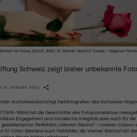
Kulturinstitution und unterstütze unsere Arbeit.
Mit deiner Mitgliedschaft erhältst du kostenlosen Zugang zu
diversen Kulturevents.
Jetzt Mitglied werden
 Model mit Rose, Zürich, 1939 | © Werner Bischof Estate / Magnum Phot
tiftung Schweiz zeigt bisher unbekannte Fot
M 21. AUGUST 2023
ckter Archivbestand bringt Farbfotografien des Schweizer Mag
f (1916–1954) hat die Geschichte des Fotojournalismus massge
nitäres Engagement und moralische Integrität, aber auch für d
 gestalterischer Perfektion. «Werner Bischof – Unseen Colour
n Tri-Color-Bestand auch Farbbilder, die Werner Bischof mit der
meisten davon bisher unbekannt.