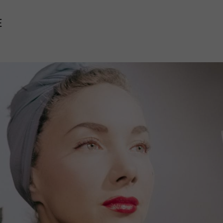
E
Mach mit: «Be Part of the Art»!
Engagiere dich als Kulturliebhaber:in, Kulturschaffende(r) oder