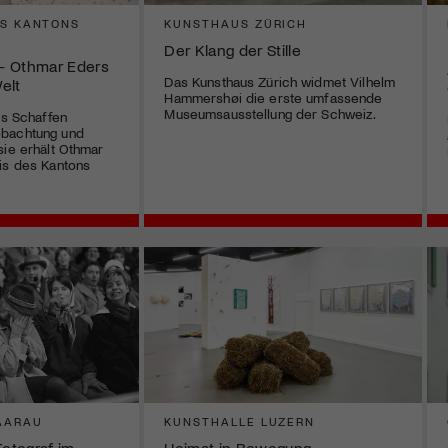
ES KANTONS
KUNSTHAUS ZÜRICH
Der Klang der Stille
 – Othmar Eders
Das Kunsthaus Zürich widmet Vilhelm
elt
Hammershøi die erste umfassende
Museumsausstellung der Schweiz.
es Schaffen
obachtung und
sie erhält Othmar
is des Kantons
AARAU
KUNSTHALLE LUZERN
Fotograf im
Heimat in Bewegung