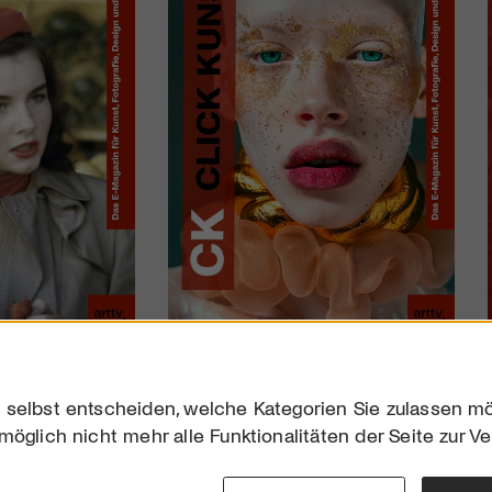
 selbst entscheiden, welche Kategorien Sie zulassen mö
möglich nicht mehr alle Funktionalitäten der Seite zur V
Downloads
Impres
Werben
Datensc