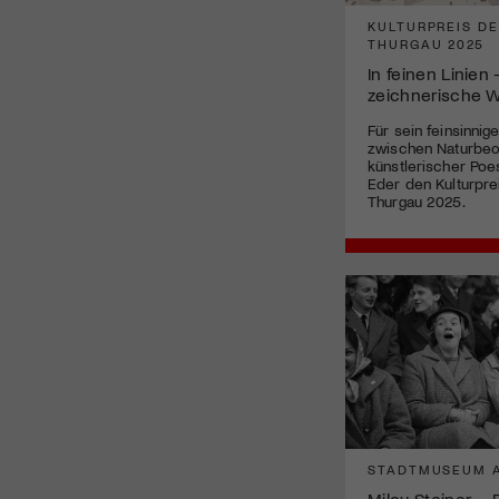
KULTURPREIS D
THURGAU 2025
In feinen Linien
zeichnerische W
Für sein feinsinnig
zwischen Naturbe
künstlerischer Poe
Eder den Kulturpre
Thurgau 2025.
STADTMUSEUM 
Milou Steiner – 