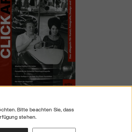
chten. Bitte beachten Sie, dass
erfügung stehen.
sum
hutz