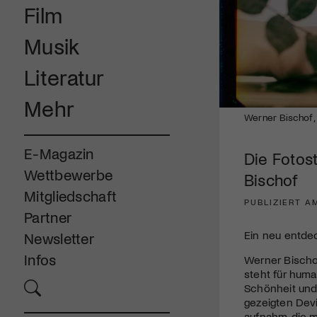
Film
Musik
Literatur
Mehr
Werner Bischof,
E-Magazin
Die Fotos
Wettbewerbe
Bischof
Mitgliedschaft
PUBLIZIERT A
Partner
Ein neu entde
Newsletter
Infos
Werner Bischo
steht für huma
Schönheit und
gezeigten Devi
aufnahm, die 