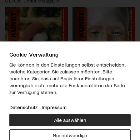
CLICK
Unser eMagazin
Cookie-Verwaltung
Sie können in den Einstellungen selbst entscheiden,
welche Kategorien Sie zulassen möchten. Bitte
beachten Sie, dass auf Basis Ihrer Einstellungen
womöglich nicht mehr alle Funktionalitäten der Seite
zur Verfügung stehen.
Datenschutz
Impressum
Alle auswählen
Über uns
Downloads
Impressum
Nur notwendige
Kontakt
Werben
Datenschutz