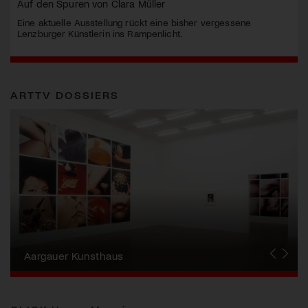
Auf den Spuren von Clara Müller
Eine aktuelle Ausstellung rückt eine bisher vergessene
Lenzburger Künstlerin ins Rampenlicht.
ARTTV DOSSIERS
Erna Schillig - Wiederentdeckung einer
Künstlerin
Aargauer Kunsthaus
Gewerbemuseum Winterthur
Liste Art Fair Basel
Bündner Kunstmuseum
Künstler:innen Portraits
Junge Schweizer Kunst
Vögele Kultur Zentrum
Nidwaldner Museum
Haus für Kunst Uri