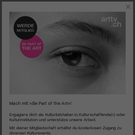
0
Mach mit: «Be Part of the Art»!
seconds
Dampfzentrale Bern | Machine Love Festival
of
3
PUBLIZIERT AM 30. SEPTEMBER 2013
Engagiere dich als Kulturliebhaber:in, Kulturschaffende(r) oder
minutes,
Kulturinstitution und unterstütze unsere Arbeit.
43
Das zweitägige Performancefestival bildete den Auftakt zu
Mit deiner Mitgliedschaft erhältst du kostenlosen Zugang zu
seconds
weiteren Minifestivals in den Bereichen Performance,
diversen Kulturevents.
zeitgenössischer Tanz und Musik in der Dampfzentrale Bern.