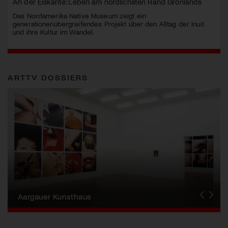
An der Eiskante: Leben am nördlichsten Rand Grönlands
Das Nordamerika Native Museum zeigt ein
generationenübergreifendes Projekt über den Alltag der Inuit
und ihre Kultur im Wandel.
ARTTV DOSSIERS
Erna Schillig - Wiederentdeckung einer
Künstlerin
Aargauer Kunsthaus
Gewerbemuseum Winterthur
Liste Art Fair Basel
Bündner Kunstmuseum
Künstler:innen Portraits
Junge Schweizer Kunst
Vögele Kultur Zentrum
Nidwaldner Museum
Haus für Kunst Uri