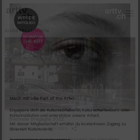
AUSSTELLUNGEN
Mach mit: «Be Part of the Art»!
Biennale Bregaglia 2022
Engagiere dich als Kulturliebhaber:in, Kulturschaffende(r) oder
Kulturinstitution und unterstütze unsere Arbeit.
PUBLIZIERT AM 10. MAI 2022
Mit deiner Mitgliedschaft erhältst du kostenlosen Zugang zu
diversen Kulturevents.
14 eingeladene Künstler:innen bespielen den ehemaligen