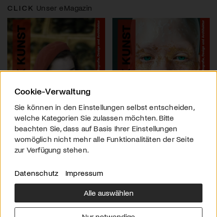
CLICK
Unser eMagazin
Cookie-Verwaltung
Sie können in den Einstellungen selbst entscheiden,
welche Kategorien Sie zulassen möchten. Bitte
beachten Sie, dass auf Basis Ihrer Einstellungen
womöglich nicht mehr alle Funktionalitäten der Seite
zur Verfügung stehen.
Datenschutz
Impressum
Alle auswählen
Über uns
Downloads
Impressum
Nur notwendige
Kontakt
Werben
Datenschutz