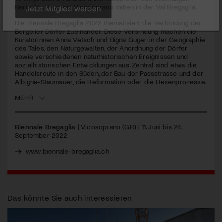
Bergeller Hauptort Vicosoprano mitten in der Val Bregaglia.
Jetzt Mitglied werden
Die Biennale Bregaglia 2022 thematisiert die Verbindung der
Bergeller Dörfer zueinander. Diese Verbindung machen die
Kuratorinnen Anna Vetsch und Bigna Guyer in der Geographie
des Tales, den Naturgewalten, der Anordnung der Dörfer
sowie verschiedenen naturhistorischen Ereignissen und
sozialhistorischen Entwicklungen aus. Zentral sind etwa die
Handelsroute in den Süden, der Bau der Passstrasse und der
Albigna-Staumauer, die Reformation oder die Hexenprozesse.
MEHR
Biennale Bregaglia
| Vicosoprano (GR) | 11. Juni bis 24.
September 2022
www.biennale-bregaglia.ch
Das könnte Sie auch interessieren