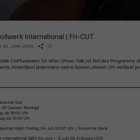
Kulturinstitution und unterstütze unsere Arbeit.
Mit deiner Mitgliedschaft erhältst du kostenlosen Zugang zu
diversen Kulturevents.
ollwerk International | Fri-CUT
Jetzt Mitglied werden
 29. JUNI 2008
obile Coiffuresalon für After-Show-Talk, ist Teil des Programms des
rte, hinterlässt jedermann seine Spuren, diesen Ort verlässt je
ncienne Gar
li 08 (ausser Montag)
ag ab 18:00 Uhr
ag ab 15:00 Uhr
pecial Night: Freitag, 04. Juli 22:00 Uhr / Ancienne Gare
 International (
BBI
), 24. Juni – 5. Juli 08, Fribourg (CH)