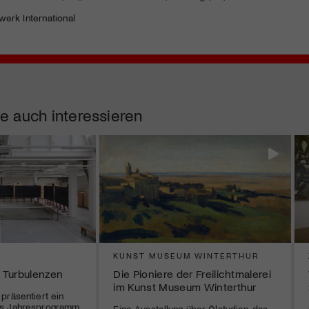
werk International
e auch interessieren
G
KUNST MUSEUM WINTERTHUR
 Turbulenzen
Die Pioniere der Freilichtmalerei
im Kunst Museum Winterthur
präsentiert ein
es Jahresprogramm
Eine Ausstellung über Ölstudien, das