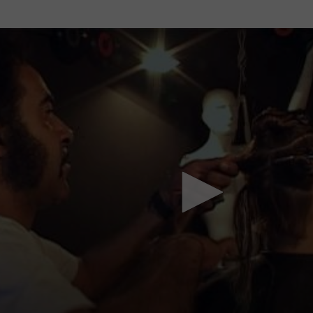
Mach mit: «Be Part of the Art»!
Engagiere dich als Kulturliebhaber:in, Kulturschaffende(r) oder