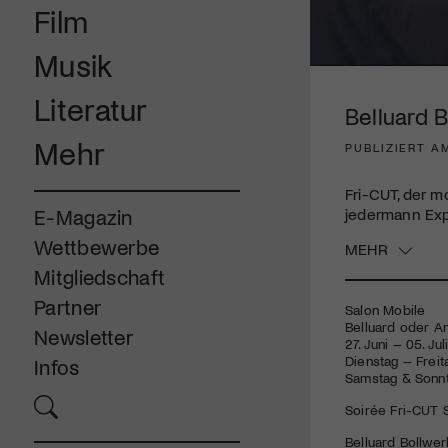
Film
Musik
0
seconds
Literatur
of
Belluard B
2
minutes,
Mehr
PUBLIZIERT AM
12
seconds
Volume
90%
Fri-
CUT
, der m
jedermann Expe
E-Magazin
Wettbewerbe
MEHR
Mitgliedschaft
Partner
Salon Mobile
Belluard oder A
Newsletter
27. Juni – 05. Ju
Dienstag – Freit
Infos
Samstag & Sonnt
Soirée Fri-
CUT
S
Belluard Bollwerk