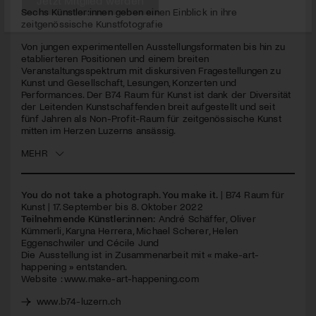
seconds
Sechs Künstler:innen geben einen Einblick in ihre
zeitgenössische Kunstfotografie
Jetzt Mitglied werden
Von jungen experimentellen Ausstellungsformaten bis hin zu
etablierteren Positionen und einem breiten
Veranstaltungsspektrum mit diskursiven Fragestellungen zu
Kunst und Gesellschaft, Lesungen, Konzerten und
Performances. Der B74 Raum für Kunst ist dank der Diversität
der Leitenden Kunstschaffenden breit aufgestellt und seit
fünf Jahren als Non-Profit-Raum für zeitgenössische Kunst
mitten im Herzen Luzerns ansässig.
MEHR
You do not take a photograph. You make it.
| B74 Raum für
Kunst | 17. September bis 8. Oktober 2022
Teilnehmende Künstler:innen:
André Schäffer, Oliver
Kümmerli, Karyna Herrera, Michael Scherer, Helen
Eggenschwiler und Cécile Jund
Die Ausstellung ist in Zusammenarbeit mit « make-art-
happening » entstanden.
Website :
www.make-art-happening.com
www.b74-luzern.ch