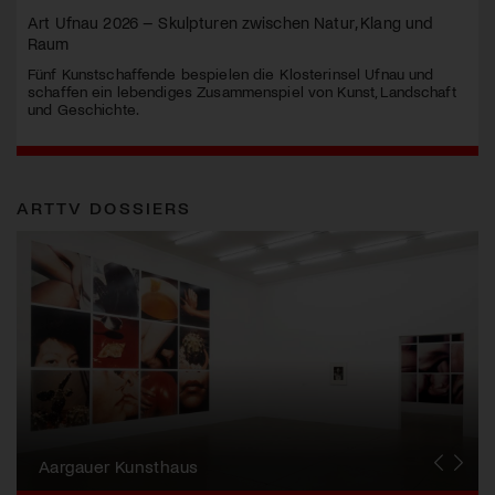
Art Ufnau 2026 – Skulpturen zwischen Natur, Klang und
Raum
Fünf Kunstschaffende bespielen die Klosterinsel Ufnau und
schaffen ein lebendiges Zusammenspiel von Kunst, Landschaft
und Geschichte.
ARTTV DOSSIERS
Erna Schillig - Wiederentdeckung einer
Künstlerin
Aargauer Kunsthaus
Gewerbemuseum Winterthur
Liste Art Fair Basel
Bündner Kunstmuseum
Künstler:innen Portraits
Junge Schweizer Kunst
Vögele Kultur Zentrum
Nidwaldner Museum
Haus für Kunst Uri