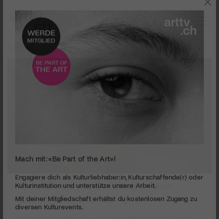
SZENE
Mach mit: «Be Part of the Art»!
0
seconds
Auf den Spuren von Carl und Margrit Roesch
Engagiere dich als Kulturliebhaber:in, Kulturschaffende(r) oder
of
Kulturinstitution und unterstütze unsere Arbeit.
2
PUBLIZIERT AM 29. APRIL 2025
Mit deiner Mitgliedschaft erhältst du kostenlosen Zugang zu
minutes,
50
diversen Kulturevents.
Ein Besuch im Atelier des Thurgauer Künstlers Carl Roesch –