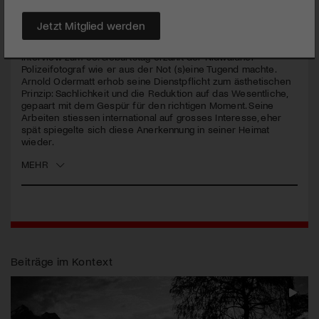
über das gute Bild, Polizeiarbeit und künstlerische
Anerkennung für sein Werk.
Jetzt Mitglied werden
Er verband Fotografie und Polizeiarbeit zu ein Handwerk. Im
Interview zum 95. Geburtstag erzählt der Nidwaldner
Polizeifotograf wie er aus der Not (s)eine Tugend machte.
Arnold Odermatt erhob seine Dienstpflicht zum ästhetischen
Prinzip: Sachlichkeit und die Reduktion auf das Wesentliche,
gepaart mit dem Gespür für den richtigen Moment. Seine
Arbeiten stiessen international auf grosses Interesse, eher
spät spiegelte sich diese Anerkennung in seiner Heimat
wieder.
MEHR
Beiträge im Kontext