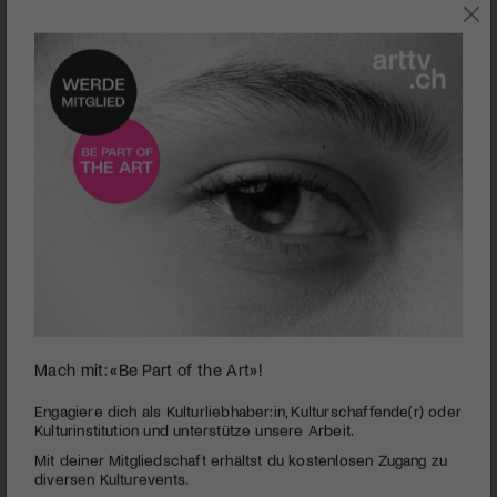
KUNST
Mach mit: «Be Part of the Art»!
Arnold Odermatt
Engagiere dich als Kulturliebhaber:in, Kulturschaffende(r) oder
Kulturinstitution und unterstütze unsere Arbeit.
PUBLIZIERT AM 12. MAI 2020
Mit deiner Mitgliedschaft erhältst du kostenlosen Zugang zu
diversen Kulturevents.
Der «unfreiwillige Autodidakt» Arnold Odermatt reflektiert