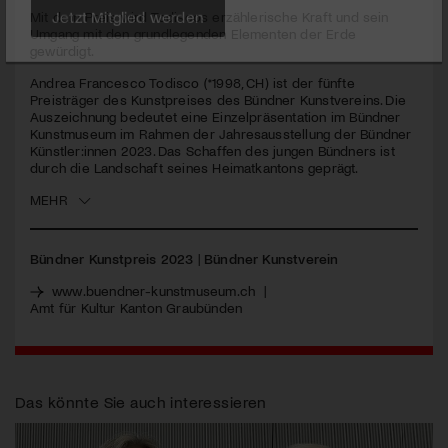
seconds
Mit dem Preis wird Todiscos erzählerische Kraft und sein
Umgang mit den grundlegenden Elementen der Erde
Jetzt Mitglied werden
gewürdigt.
Andrea Francesco Todisco (*1998, CH) ist der fünfte
Preisträger des Kunstpreises des Bündner Kunstvereins. Die
Auszeichnung bedeutet eine Einzelpräsentation im Bündner
Kunstmuseum im Rahmen der Jahresausstellung der Bündner
Künstler:innen 2023. Das Schaffen des jungen Bündners ist
durch die Landschaft seines Heimatkantons geprägt.
MEHR
Bündner Kunstpreis 2023
|
Bündner Kunstverein
www.buendner-kunstmuseum.ch
|
Amt für Kultur Kanton Graubünden
Das könnte Sie auch interessieren