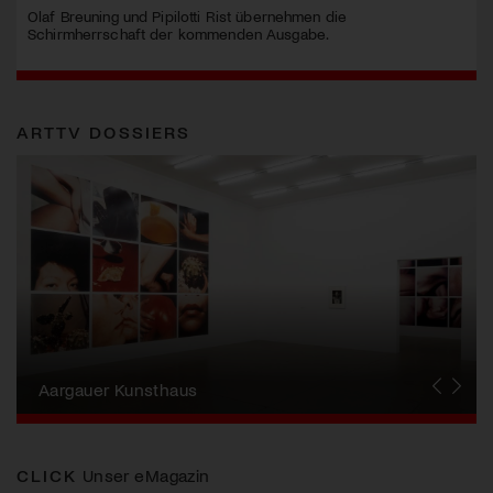
Olaf Breuning und Pipilotti Rist übernehmen die
Schirmherrschaft der kommenden Ausgabe.
ARTTV DOSSIERS
Erna Schillig - Wiederentdeckung einer
Künstlerin
Aargauer Kunsthaus
Gewerbemuseum Winterthur
Liste Art Fair Basel
Bündner Kunstmuseum
Künstler:innen Portraits
Junge Schweizer Kunst
Vögele Kultur Zentrum
Nidwaldner Museum
Haus für Kunst Uri
CLICK
Unser eMagazin