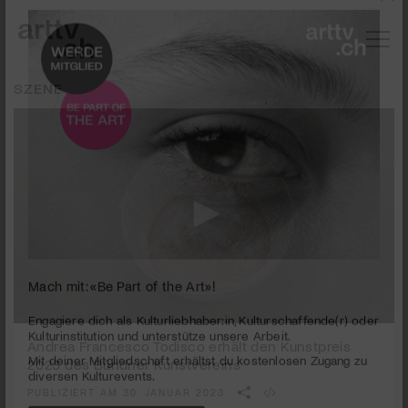
SZENE
Mach mit: «Be Part of the Art»!
0
seconds
Andrea Francesco Todisco erhält den Kunstpreis
Engagiere dich als Kulturliebhaber:in, Kulturschaffende(r) oder
of
Kulturinstitution und unterstütze unsere Arbeit.
2023 des Bündner Kunstvereins
3
Mit deiner Mitgliedschaft erhältst du kostenlosen Zugang zu
minutes,
PUBLIZIERT AM 30. JANUAR 2023
40
diversen Kulturevents.