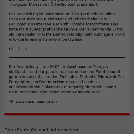
seconds
Thurgauer Malers der Öffentlichkeit präsentiert.
Jetzt Mitglied werden
Die Ausstellung im Kunstmuseum Thurgau macht deutlich,
dass der malende Kleinbauer und Fabrikarbeiter aus
Berlingen am Untersee auch mit Hingabe fotografierte. Das
hatte nicht zuletzt praktische Gründe. Der zunehmende Erfolg
als Kunstmaler brachte Dietrich ständig mehr Aufträge ein und
erforderte eine effiziente Arbeitsweise.
MEHR
Die Ausstellung – die 2007 im Kunstmuseum Thurgau
stattfand – und der parallel dazu erschienene Fotobildband
geben einen umfassenden Einblick in Dietrichs Bilderwelt. Die
Fotografien aus Dietrichs Nachlass sind auch als
sozialhistorische Dokumente einzigartig. Sie erschliessen
dem Betrachter eine längst verschwundene Welt.
www.kunstmuseum.ch
Das könnte Sie auch interessieren