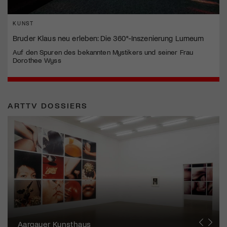
KUNST
Bruder Klaus neu erleben: Die 360°-Inszenierung Lumeum
Auf den Spuren des bekannten Mystikers und seiner Frau
Dorothee Wyss
ARTTV DOSSIERS
Erna Schillig - Wiederentdeckung einer
Künstlerin
Aargauer Kunsthaus
Gewerbemuseum Winterthur
Liste Art Fair Basel
Bündner Kunstmuseum
Künstler:innen Portraits
Junge Schweizer Kunst
Vögele Kultur Zentrum
Nidwaldner Museum
Haus für Kunst Uri