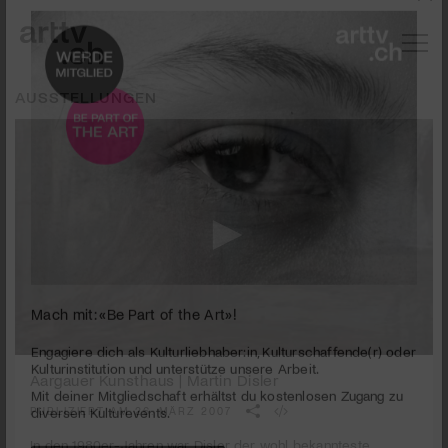
AUSSTELLUNGEN
Mach mit: «Be Part of the Art»!
0
seconds
Aargauer Kunsthaus | Martin Disler
Engagiere dich als Kulturliebhaber:in, Kulturschaffende(r) oder
of
Kulturinstitution und unterstütze unsere Arbeit.
3
PUBLIZIERT AM 26. MÄRZ 2007
Mit deiner Mitgliedschaft erhältst du kostenlosen Zugang zu
minutes,
55
diversen Kulturevents.
In den 1980er-Jahren war Disler der wohl bekannteste