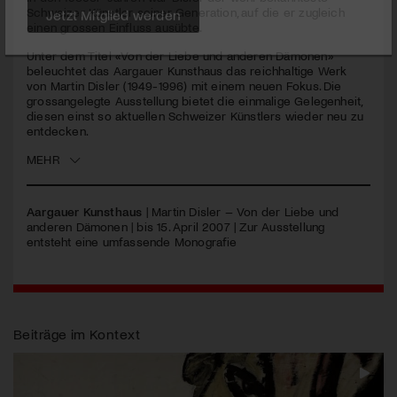
seconds
Schweizer Künstler seiner Generation, auf die er zugleich
einen grossen Einfluss ausübte.
Jetzt Mitglied werden
Unter dem Titel «Von der Liebe und anderen Dämonen»
beleuchtet das Aargauer Kunsthaus das reichhaltige Werk
von Martin Disler (1949-1996) mit einem neuen Fokus. Die
grossangelegte Ausstellung bietet die einmalige Gelegenheit,
diesen einst so aktuellen Schweizer Künstlers wieder neu zu
entdecken.
MEHR
Aargauer Kunsthaus
| Martin Disler – Von der Liebe und
anderen Dämonen | bis 15. April 2007 | Zur Ausstellung
entsteht eine umfassende Monografie
Beiträge im Kontext