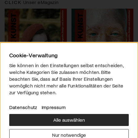
CLICK
Unser eMagazin
Cookie-Verwaltung
Sie können in den Einstellungen selbst entscheiden,
welche Kategorien Sie zulassen möchten. Bitte
beachten Sie, dass auf Basis Ihrer Einstellungen
womöglich nicht mehr alle Funktionalitäten der Seite
zur Verfügung stehen.
Datenschutz
Impressum
Alle auswählen
Über uns
Downloads
Impressum
Nur notwendige
Kontakt
Werben
Datenschutz