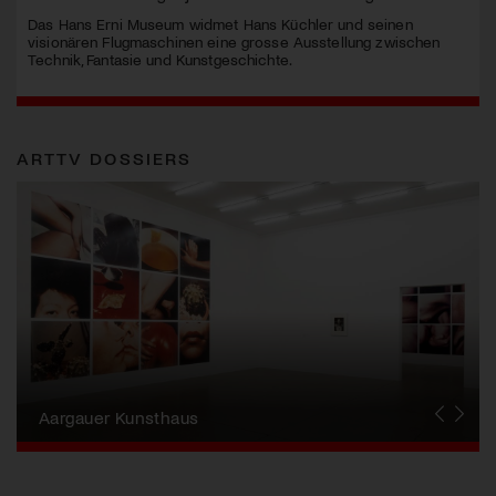
Das Hans Erni Museum widmet Hans Küchler und seinen
visionären Flugmaschinen eine grosse Ausstellung zwischen
Technik, Fantasie und Kunstgeschichte.
ARTTV DOSSIERS
Erna Schillig - Wiederentdeckung einer
Künstlerin
Aargauer Kunsthaus
Gewerbemuseum Winterthur
Liste Art Fair Basel
Bündner Kunstmuseum
Künstler:innen Portraits
Junge Schweizer Kunst
Vögele Kultur Zentrum
Nidwaldner Museum
Haus für Kunst Uri