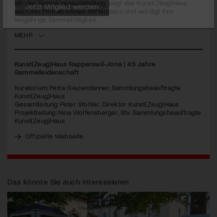
Mit der Sammlungsausstellung zeigt das Kunst(Zeug)Haus
auch ein Portrait seines Stifterpaars und würdigt ihre
langjährige Sammeltätigkeit.
Jetzt Mitglied werden
MEHR
Kunst(Zeug)Haus Rapperswil-Jona | 45 Jahre
Sammelleidenschaft
Kuratorium: Petra Giezendanner, Sammlungsbeauftragte
Kunst(Zeug)Haus
Gesamtleitung: Peter Stohler, Direktor Kunst(Zeug)Haus
Projektleitung: Nina Wolfensberger, Stv. Sammlungsbeauftragte
Kunst(Zeug)Haus
Offizielle Webseite
Das könnte Sie auch interessieren