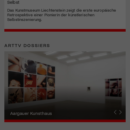
Selbst
Das Kunstmuseum Liechtenstein zeigt die erste europäische
Retrospektive einer Pionierin der künstlerischen
Selbstinszenierung.
ARTTV DOSSIERS
Erna Schillig - Wiederentdeckung einer
Künstlerin
Aargauer Kunsthaus
Gewerbemuseum Winterthur
Liste Art Fair Basel
Bündner Kunstmuseum
Künstler:innen Portraits
Junge Schweizer Kunst
Vögele Kultur Zentrum
Nidwaldner Museum
Haus für Kunst Uri