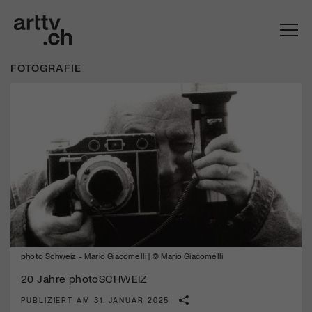
FOTOGRAFIE
Mach mit: «Be Part of the Art»!
Engagiere dich als Kulturliebhaber:in, Kulturschaffende(r) oder
Kulturinstitution und unterstütze unsere Arbeit.
photo Schweiz - Mario Giacomelli | © Mario Giacomelli
Mit deiner Mitgliedschaft erhältst du kostenlosen Zugang zu
diversen Kulturevents.
20 Jahre photoSCHWEIZ
PUBLIZIERT AM 31. JANUAR 2025
Jetzt Mitglied werden