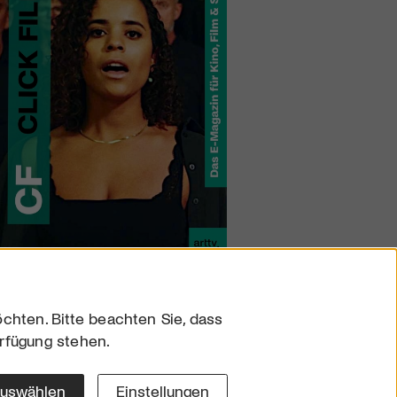
chten. Bitte beachten Sie, dass
erfügung stehen.
sum
hutz
auswählen
Einstellungen