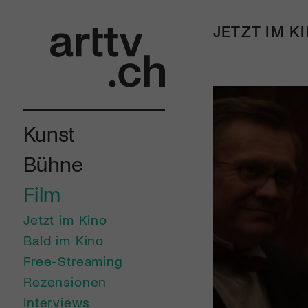
JETZT IM K
Kunst
Bühne
Film
Jetzt im Kino
Bald im Kino
Free-Streaming
Rezensionen
Interviews