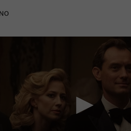
INO
Mach mit: «Be Part of the Art»!
Engagiere dich als Kulturliebhaber:in, Kulturschaffende(r) oder