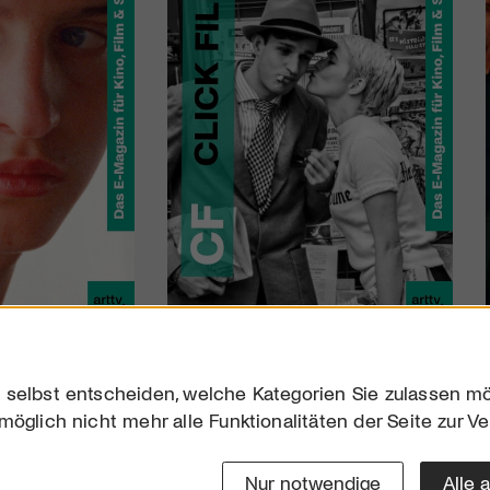
 selbst entscheiden, welche Kategorien Sie zulassen mö
möglich nicht mehr alle Funktionalitäten der Seite zur V
Downloads
Impres
Werben
Datensc
Nur notwendige
Alle 