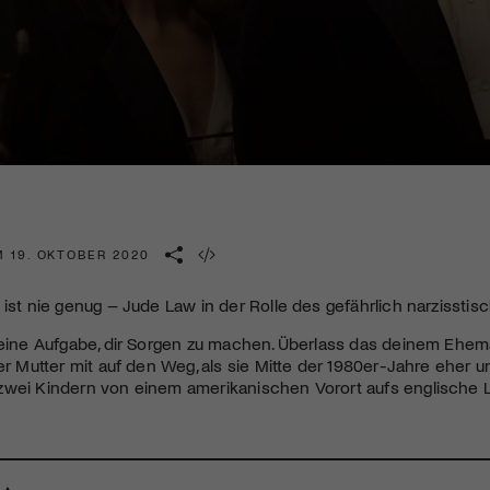
Kulturinstitution und unterstütze unsere Arbeit.
Mit deiner Mitgliedschaft erhältst du kostenlosen Zugang zu
diversen Kulturevents.
Jetzt Mitglied werden
M 19. OKTOBER 2020
 ist nie genug – Jude Law in der Rolle des gefährlich narzisst
 deine Aufgabe, dir Sorgen zu machen. Überlass das deinem Eh
rer Mutter mit auf den Weg, als sie Mitte der 1980er-Jahre eher u
zwei Kindern von einem amerikanischen Vorort aufs englische 