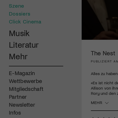
Szene
Dossiers
Click Cinema
Musik
0
Literatur
seconds
of
The Nest
Mehr
2
minutes,
PUBLIZIERT A
2
seconds
Volume
90%
E-Magazin
Alles zu haben
Wettbewerbe
«Es ist nicht
Allison von ih
Mitgliedschaft
Rory und den 
Partner
MEHR
Newsletter
Infos