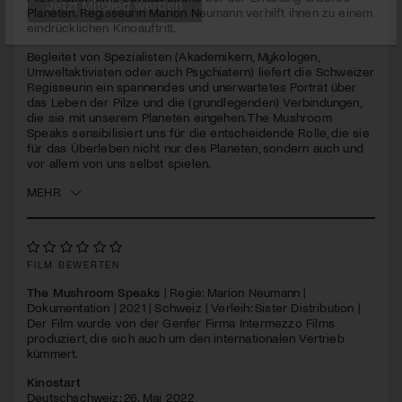
seconds
Planeten. Regisseurin Marion Neumann verhilft ihnen zu einem
eindrücklichen Kinoauftritt.
Jetzt Mitglied werden
Begleitet von Spezialisten (Akademikern, Mykologen,
Umweltaktivisten oder auch Psychiatern) liefert die Schweizer
Regisseurin ein spannendes und unerwartetes Porträt über
das Leben der Pilze und die (grundlegenden) Verbindungen,
die sie mit unserem Planeten eingehen. The Mushroom
Speaks sensibilisiert uns für die entscheidende Rolle, die sie
für das Überleben nicht nur des Planeten, sondern auch und
vor allem von uns selbst spielen.
MEHR
FILM BEWERTEN
The Mushroom Speaks
| Regie: Marion Neumann |
Dokumentation | 2021 | Schweiz | Verleih: Sister Distribution |
Der Film wurde von der Genfer Firma Intermezzo Films
produziert, die sich auch um den internationalen Vertrieb
kümmert.
Kinostart
Deutschschweiz: 26. Mai 2022