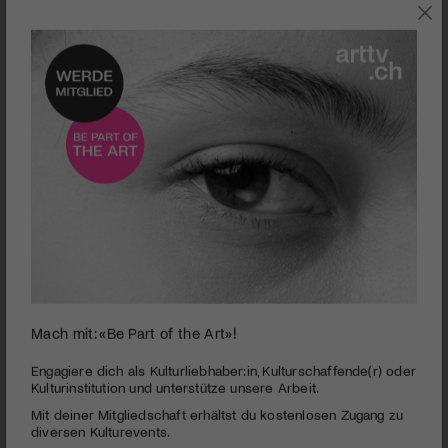
JETZT IM KINO
Mach mit: «Be Part of the Art»!
0
seconds
Semret
Engagiere dich als Kulturliebhaber:in, Kulturschaffende(r) oder
of
Kulturinstitution und unterstütze unsere Arbeit.
1
PUBLIZIERT AM 27. JUNI 2022
Mit deiner Mitgliedschaft erhältst du kostenlosen Zugang zu
minute,
40
diversen Kulturevents.
«Semret» lief auf der Piazza Grande 2022 in Locarno. Ganz