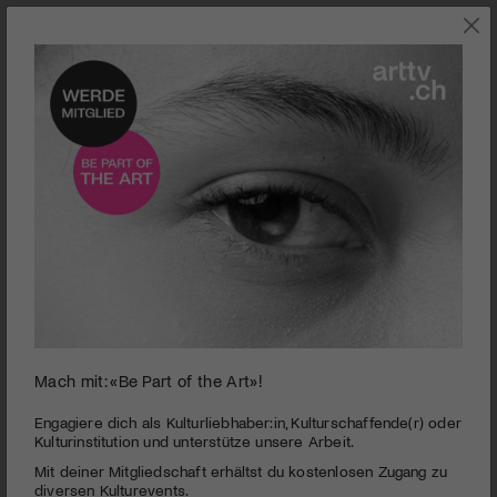
SZENE
Mach mit: «Be Part of the Art»!
0
seconds
Schweizer Filmpreis 2015 | Die Gewinner
Engagiere dich als Kulturliebhaber:in, Kulturschaffende(r) oder
of
Kulturinstitution und unterstütze unsere Arbeit.
4
PUBLIZIERT AM 14. MÄRZ 2015
Mit deiner Mitgliedschaft erhältst du kostenlosen Zugang zu
minutes,
44
diversen Kulturevents.
Zum achtzehnten Mal wurden die Schweizer Filmpreise