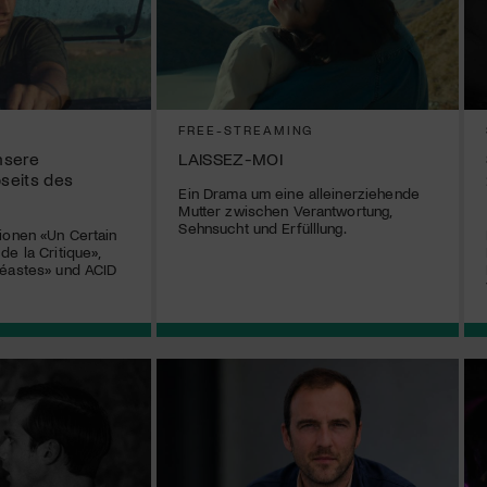
FREE-STREAMING
nsere
LAISSEZ-MOI
bseits des
Ein Drama um eine alleinerziehende
Mutter zwischen Verantwortung,
Sehnsucht und Erfülllung.
ionen «Un Certain
e la Critique»,
néastes» und ACID