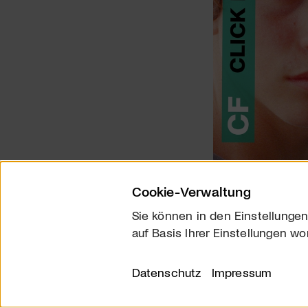
Cookie-Verwaltung
Sie können in den Einstellungen
auf Basis Ihrer Einstellungen wo
Über uns
Kontakt
Datenschutz
Impressum
© 2026 arttv.ch