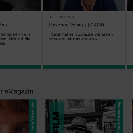
G
INTERVIEWS
MAN
Maxence Voiseux | GABIN
er Spielfilm, ein
«Gabin hat sein Zuhause verlassen,
chen Blick auf die
ohne die Tür zuzuknallen.»
chte
r eMagazin