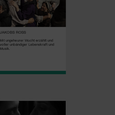
JAKOBS ROSS
DIE ANHÖRUNG
Mit ungeheurer Wucht erzählt und
Was passiert, wenn die Zu
voller unbändiger Lebenskraft und
abhängt, die eigene Leben
Musik.
zu erzählen?