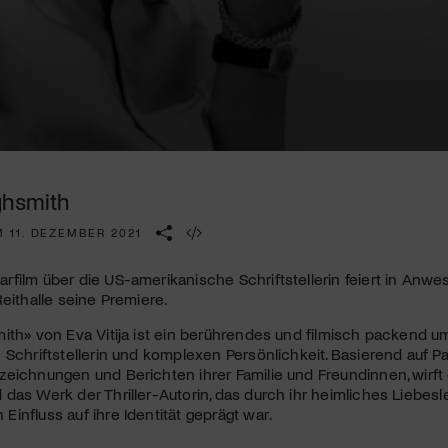
Kulturinstitution und unterstütze unsere Arbeit.
Mit deiner Mitgliedschaft erhältst du kostenlosen Zugang zu
diversen Kulturevents.
Jetzt Mitglied werden
ghsmith
 11. DEZEMBER 2021
film über die US-amerikanische Schriftstellerin feiert in Anwe
Reithalle seine Premiere.
ith» von Eva Vitija ist ein berührendes und filmisch packend u
 Schriftstellerin und komplexen Persönlichkeit. Basierend auf P
eichnungen und Berichten ihrer Familie und Freundinnen, wirft 
das Werk der Thriller-Autorin, das durch ihr heimliches Liebe
influss auf ihre Identität geprägt war.