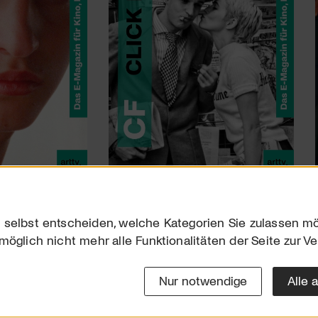
 selbst entscheiden, welche Kategorien Sie zulassen mö
möglich nicht mehr alle Funktionalitäten der Seite zur V
Downloads
Impres
Werben
Datensc
Nur notwendige
Alle 