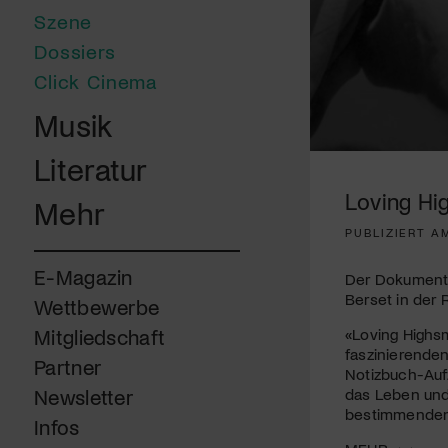
Szene
Dossiers
Click Cinema
Musik
0
Literatur
seconds
of
Loving Hi
Mehr
1
minute,
PUBLIZIERT AM
51
seconds
Volume
90%
E-Magazin
Der Dokumentar
Berset in der 
Wettbewerbe
«Loving Highsm
Mitgliedschaft
faszinierenden
Partner
Notizbuch-Aufz
das Leben und 
Newsletter
bestimmenden E
Infos