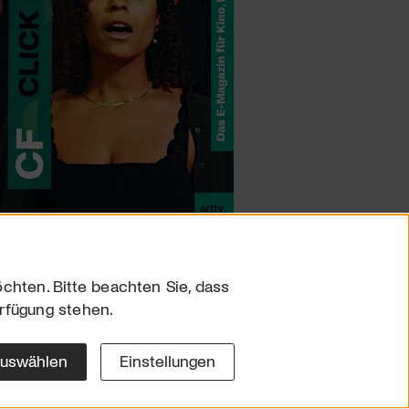
chten. Bitte beachten Sie, dass
erfügung stehen.
sum
hutz
auswählen
Einstellungen