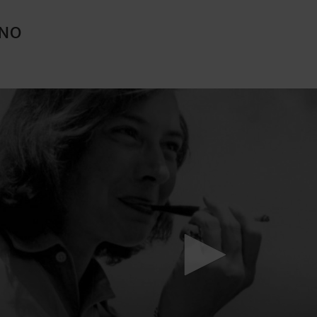
INO
Mach mit: «Be Part of the Art»!
Engagiere dich als Kulturliebhaber:in, Kulturschaffende(r) oder