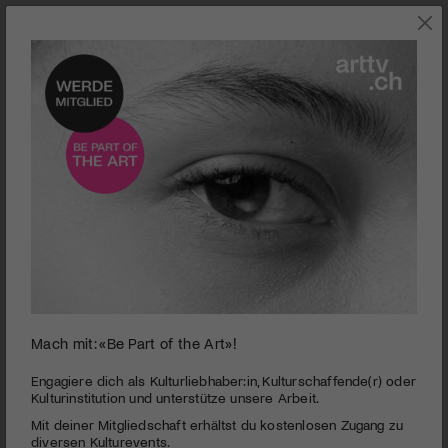
0
Mach mit: «Be Part of the Art»!
seconds
Kino | Albert Schweitzer – Ein Leben für Afrika
of
2
PUBLIZIERT AM 24. DEZEMBER 2009
Engagiere dich als Kulturliebhaber:in, Kulturschaffende(r) oder
minutes,
Kulturinstitution und unterstütze unsere Arbeit.
34
Die Lebensgeschichte des berühmten Arztes Albert
Mit deiner Mitgliedschaft erhältst du kostenlosen Zugang zu
seconds
Schweitzer sollte verfilmt werden – herausgekommen ist
diversen Kulturevents.
dabei ein eher peinlicher Film.