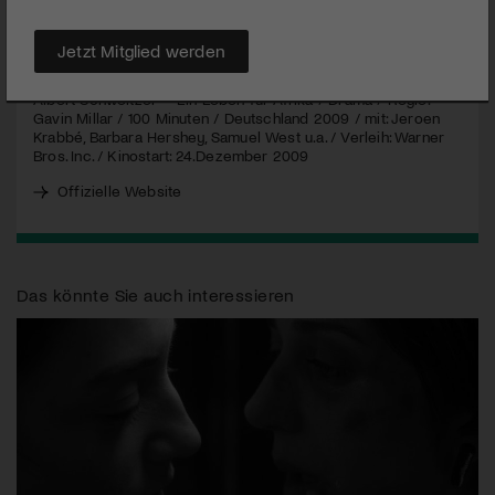
MEHR
Jetzt Mitglied werden
Albert Schweitzer – Ein Leben für Afrika / Drama / Regie:
Gavin Millar / 100 Minuten / Deutschland 2009 / mit: Jeroen
Krabbé, Barbara Hershey, Samuel West u.a. / Verleih: Warner
Bros. Inc. / Kinostart: 24.Dezember 2009
Offizielle Website
Das könnte Sie auch interessieren