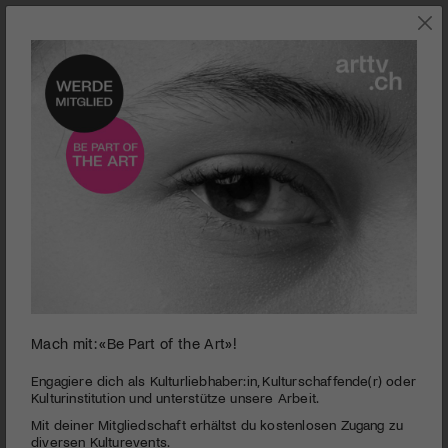
0
Mach mit: «Be Part of the Art»!
seconds
Hans Josephsohn: Bildhauer
of
1
PUBLIZIERT AM 6. MAI 2007
Engagiere dich als Kulturliebhaber:in, Kulturschaffende(r) oder
minute,
Kulturinstitution und unterstütze unsere Arbeit.
6
Gleich zwei Filme beschäftigen sich gegenwärtig mit dem
Mit deiner Mitgliedschaft erhältst du kostenlosen Zugang zu
seconds
Bildhauer Hans Josephsohn. Ein professioneller Kinofilm von
diversen Kulturevents.
Matthias Kälin & Laurin Merz sowie eine, mit einfacheren