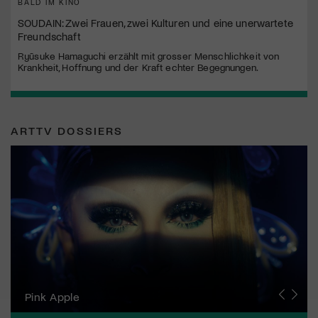
BALD IM KINO
SOUDAIN: Zwei Frauen, zwei Kulturen und eine unerwartete
Freundschaft
Ryūsuke Hamaguchi erzählt mit grosser Menschlichkeit von
Krankheit, Hoffnung und der Kraft echter Begegnungen.
ARTTV DOSSIERS
Zurich Film Festival
Pink Apple
Locarno Film Festival
Human Rights Film Festival Zurich
Yesh! Neues aus der jüdischen Filmwelt
Neuchâtel International Fantastic Film Festival
Visions du Réel
Berlinale
Solothurner Filmtage
Geneva International Film Festival