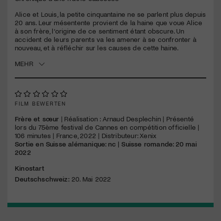
seconds
Alice et Louis, la petite cinquantaine ne se parlent plus depuis
Jetzt Mitglied werden
20 ans. Leur mésentente provient de la haine que voue Alice
à son frère, l‘origine de ce sentiment étant obscure. Un
accident de leurs parents va les amener à se confronter à
nouveau, et à réfléchir sur les causes de cette haine.
MEHR
FILM BEWERTEN
Frère et sœur
| Réalisation : Arnaud Desplechin | Présenté
lors du 75ème festival de Cannes en compétition officielle |
106 minutes | France, 2022 | Distributeur: Xenix
Sortie en Suisse alémanique: nc | Suisse romande: 20 mai
2022
Kinostart
Deutschschweiz:
20. Mai 2022