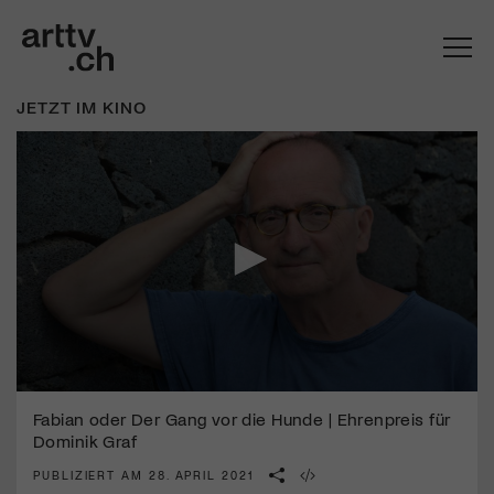
JETZT IM KINO
Mach mit: «Be Part of the Art»!
0
seconds
Fabian oder Der Gang vor die Hunde | Ehrenpreis für
Engagiere dich als Kulturliebhaber:in, Kulturschaffende(r) oder
of
Kulturinstitution und unterstütze unsere Arbeit.
Dominik Graf
2
Mit deiner Mitgliedschaft erhältst du kostenlosen Zugang zu
minutes,
PUBLIZIERT AM 28. APRIL 2021
25
diversen Kulturevents.