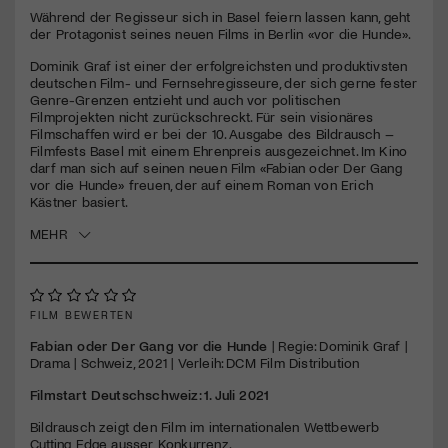
seconds
Während der Regisseur sich in Basel feiern lassen kann, geht
der Protagonist seines neuen Films in Berlin «vor die Hunde».
Jetzt Mitglied werden
Dominik Graf ist einer der erfolgreichsten und produktivsten
deutschen Film- und Fernsehregisseure, der sich gerne fester
Genre-Grenzen entzieht und auch vor politischen
Filmprojekten nicht zurückschreckt. Für sein visionäres
Filmschaffen wird er bei der 10. Ausgabe des Bildrausch –
Filmfests Basel mit einem Ehrenpreis ausgezeichnet. Im Kino
darf man sich auf seinen neuen Film «Fabian oder Der Gang
vor die Hunde» freuen, der auf einem Roman von Erich
Kästner basiert.
MEHR
FILM BEWERTEN
Fabian oder Der Gang vor die Hunde
| Regie: Dominik Graf |
Drama | Schweiz, 2021 | Verleih:
DCM
Film Distribution
Filmstart Deutschschweiz: 1. Juli 2021
Bildrausch zeigt den Film im internationalen Wettbewerb
Cutting Edge ausser Konkurrenz.