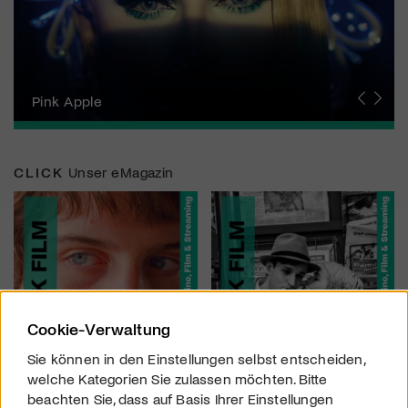
Zurich Film Festival
Pink Apple
Locarno Film Festival
Human Rights Film Festival Zurich
Yesh! Neues aus der jüdischen Filmwelt
Neuchâtel International Fantastic Film Festival
Visions du Réel
Berlinale
Solothurner Filmtage
Geneva International Film Festival
CLICK
Unser eMagazin
Cookie-Verwaltung
Sie können in den Einstellungen selbst entscheiden,
welche Kategorien Sie zulassen möchten. Bitte
beachten Sie, dass auf Basis Ihrer Einstellungen