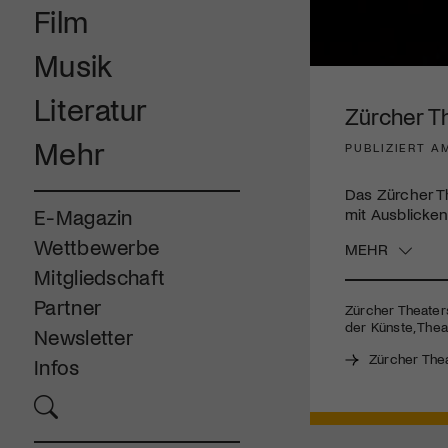
Film
Musik
0
seconds
Literatur
of
Zürcher T
3
minutes,
Mehr
PUBLIZIERT AM
25
seconds
Volume
90%
Das Zürcher Th
mit Ausblicke
E-Magazin
Wettbewerbe
MEHR
Mitgliedschaft
Partner
Zürcher Theaters
der Künste, The
Newsletter
Zürcher The
Infos