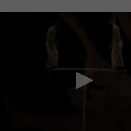
Mach mit: «Be Part of the Art»!
Engagiere dich als Kulturliebhaber:in, Kulturschaffende(r) oder