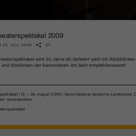
Kulturinstitution und unterstütze unsere Arbeit.
Mit deiner Mitgliedschaft erhältst du kostenlosen Zugang zu
diversen Kulturevents.
heaterspektakel 2009
Jetzt Mitglied werden
 22. JULI 2009
eaterspektakel wird 30 Jahre alt. Gefeiert wird mit Rückblicken
n und Einblicken der besonderen Art. Sehr empfehlenswert!
pektakel | 13. – 30. August 2009 | Verschiedene Spielorte: Landiwiese Zü
ater Gessnerallee
aterspektakel