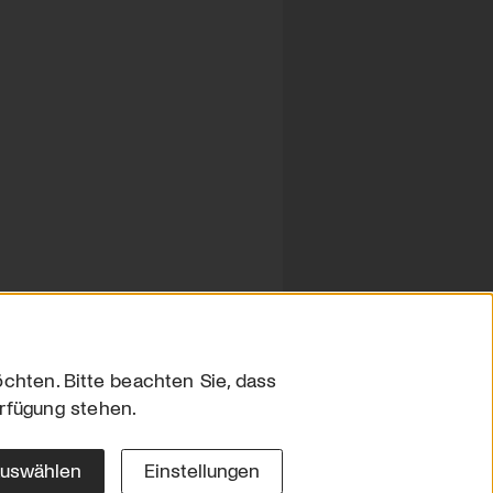
chten. Bitte beachten Sie, dass
erfügung stehen.
sum
hutz
auswählen
Einstellungen