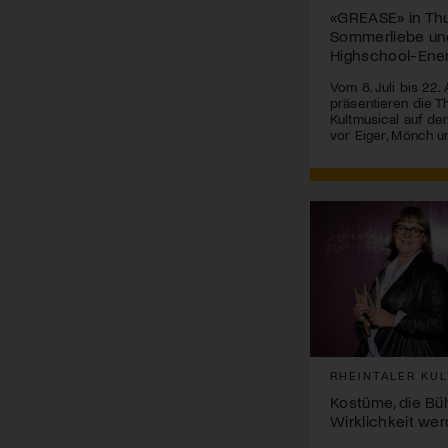
«GREASE» in Thun
Sommerliebe un
Highschool-Ene
Vom 8. Juli bis 22.
präsentieren die T
Kultmusical auf de
vor Eiger, Mönch u
RHEINTALER KUL
Kostüme, die B
Wirklichkeit we