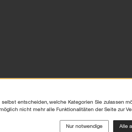
 selbst entscheiden, welche Kategorien Sie zulassen mö
möglich nicht mehr alle Funktionalitäten der Seite zur V
Downloads
Impres
Werben
Datensc
Nur notwendige
Alle 