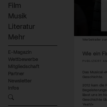
Film
Musik
Literatur
Mehr
0
Werbetrailer zu
seconds
of
20
E-Magazin
Wie ein Fi
seconds
Volume
90%
Wettbewerbe
PUBLIZIERT AM
Mitgliedschaft
Das Musical «
Partner
Geschichte.
Newsletter
2012 kam die P
Infos
Begeisterungs
lässt uns im 
Geschichte üb
Yeah!»