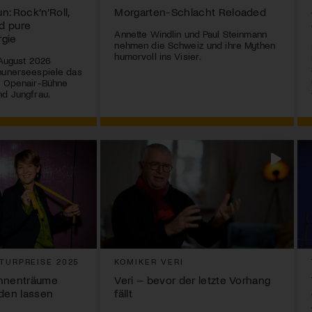
: Rock’n’Roll,
Morgarten-Schlacht Reloaded
d pure
Annette Windlin und Paul Steinmann
rgie
nehmen die Schweiz und ihre Mythen
humorvoll ins Visier.
 August 2026
hunerseespiele das
r Openair-Bühne
nd Jungfrau.
TURPREISE 2025
KOMIKER VERI
ühnenträume
Veri – bevor der letzte Vorhang
rden lassen
fällt